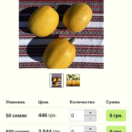
Упаковка
Цена
Количество
Сумма
+
446
грн.
50 семян
0
грн.
-
+
3 544
грн.
500 семян
0
грн.