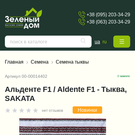
+38 (095) 203-34-29
+38 (063) 203-34-29
ua
ru
Главная
Семена
Семена тыквы
Артикул
00-00014402
Альденте F1 / Aldente F1 - Тыква,
SAKATA
Новинки
нет отзывов