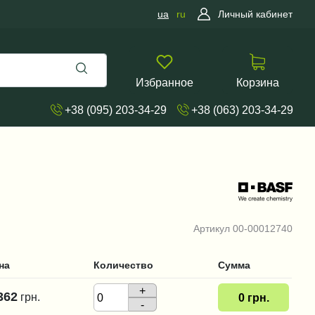
ua
ru
Личный кабинет
Избранное
Корзина
+38 (095) 203-34-29
+38 (063) 203-34-29
Артикул
00-00012740
на
Количество
Сумма
+
362
грн.
0
грн.
-