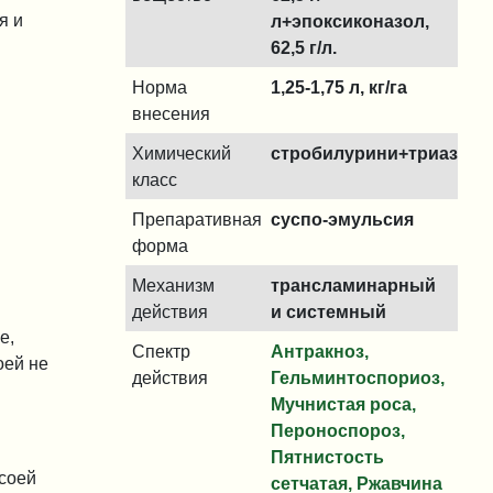
я и
л+эпоксиконазол,
62,5 г/л.
Норма
1,25-1,75 л, кг/га
внесения
Химический
стробилурини+триазол
класс
Препаративная
суспо-эмульсия
форма
Механизм
трансламинарный
действия
и системный
е,
Спектр
Антракноз,
оей не
действия
Гельминтоспориоз,
Мучнистая роса,
Пероноспороз,
Пятнистость
 соей
сетчатая, Ржавчина