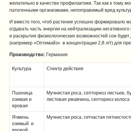
желательно в качестве профилактики. Так как к тому м
патогенными организмами, непоправимый вред культур
И вместо того, чтоб растение успешно формировало 
отдавать часть энергии на нейтрализацию негативног
и раскрытия физиологических возможностей сои будет 
(например «Оптимайз» в концентрации 2,8 л/т) для пр
Производство:
Германия
Культура
Спектр действия
Пшеница
Мучнистая роса, септориоз листьев, б
озимая и
листовая ржавчина, септориоз колоса
яровая
Ячмень
Мучнистая роса, сетчастая пятнистост
озимый и
яровой