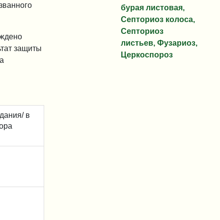
ызванного
бурая листовая,
Септориоз колоса,
Септориоз
уждено
листьев, Фузариоз,
ьтат защиты
Церкоспороз
а
дания/ в
бора