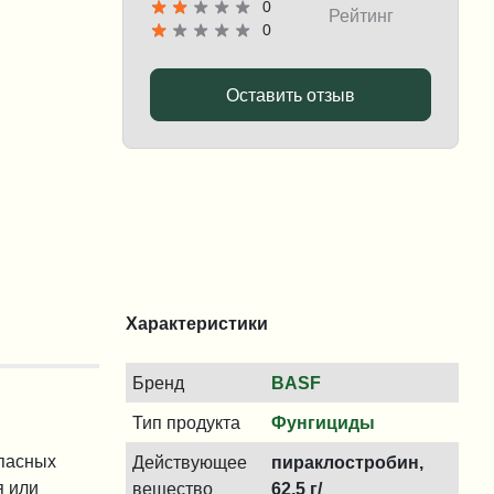
0
Рейтинг
0
Оставить отзыв
Характеристики
Бренд
BASF
Тип продукта
Фунгициды
опасных
Действующее
пираклостробин,
я или
вещество
62,5 г/