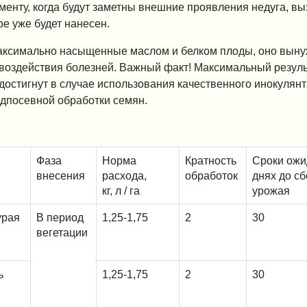
оменту, когда будут заметны внешние проявления недуга, в
е уже будет нанесен.
максимально насыщенные маслом и белком плоды, оно вын
о воздействия болезней. Важный факт! Максимальный резул
достигнут в случае использования качественного инокулянт
едпосевной обработки семян.
Фаза
Норма
Кратность
Сроки ожи
внесения
расхода,
обработок
днях до с
кг, л / га
урожая
урая
В период
1,25-1,75
2
30
вегетации
ь
1,25-1,75
2
30