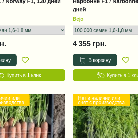
 / Norway F1, 130 дней
Нарбонне F1 / Narbonne
дней
Bejo
н.
4 355
грн.
рзину
В корзину
Купить в 1 клик
Купить в 1 кл
ичии или
Нет в наличии или
оизводства
снят с производства