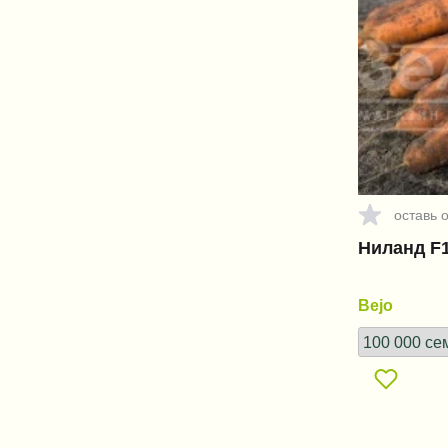
оставь 
Ниланд F1 
Bejo