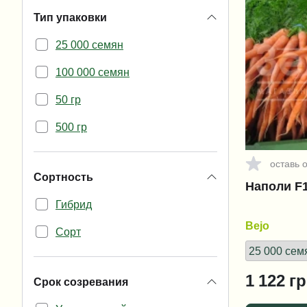
Тип упаковки
25 000 семян
100 000 семян
50 гр
500 гр
оставь 
Сортность
Наполи F1 
Гибрид
Bejo
Сорт
1 122
гр
Срок созревания