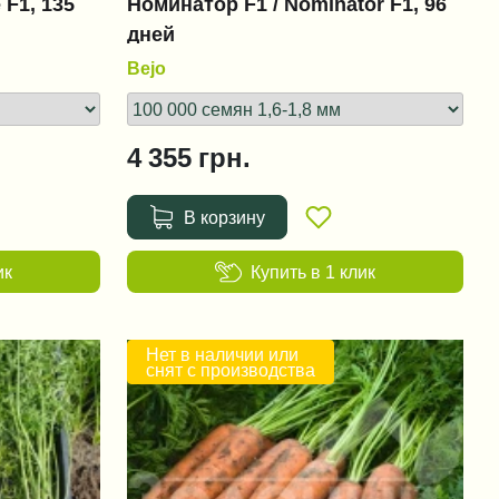
 F1, 135
Номинатор F1 / Nominator F1, 96
дней
Bejo
4 355
грн.
В корзину
ик
Купить в 1 клик
Нет в наличии или
снят с производства