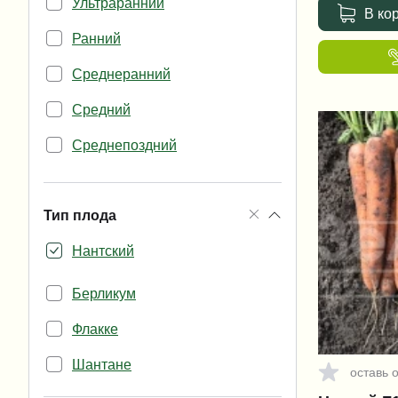
Ультраранний
В ко
Ранний
Среднеранний
Средний
Среднепоздний
Поздний
Тип плода
Нантский
Берликум
Флакке
Шантане
оставь 