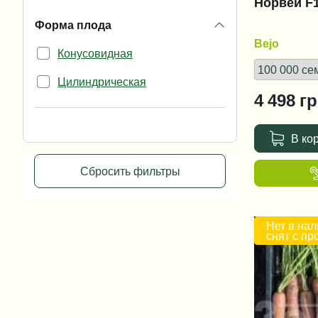
Норвей F1
Форма плода
Bejo
Конусовидная
Цилиндрическая
4 498
гр
В ко
Сбросить фильтры
Нет в нал
снят с пр