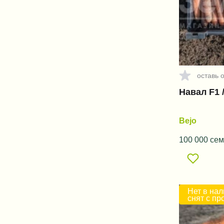
оставь 
Навал F1 /
Bejo
100 000 сем
Нет в нал
снят с пр